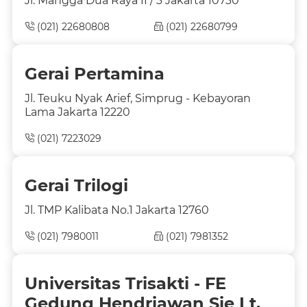
Jl. Mangga Dua Raya II / 3 Jakarta 10730
(021) 22680808
(021) 22680799
Gerai Pertamina
Jl. Teuku Nyak Arief, Simprug - Kebayoran
Lama Jakarta 12220
(021) 7223029
Gerai Trilogi
Jl. TMP Kalibata No.1 Jakarta 12760
(021) 7980011
(021) 7981352
Universitas Trisakti - FE
Gedung Hendriawan Sie Lt.