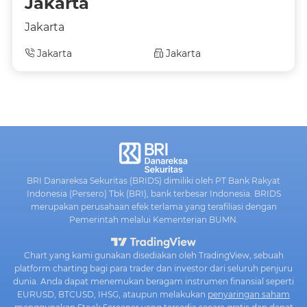
Jakarta
Jakarta
Jakarta
Jakarta
BRI Danareksa Sekuritas (BRIDS) dimiliki oleh PT Bank Rakyat
Indonesia (Persero) Tbk (BRI), bank terbesar Indonesia. BRIDS
merupakan perusahaan efek terlama yang terafiliasi dengan
Pemerintah melalui Kementerian BUMN.
Chart yang kami gunakan disediakan oleh TradingView, sebuah
platform charting bagi para trader dan investor dari seluruh penjuru
dunia. Anda dapat menemukan beragam instrumen finansial seperti
EURUSD, BTCUSD, IHSG, ataupun melakukan
penyaringan saham