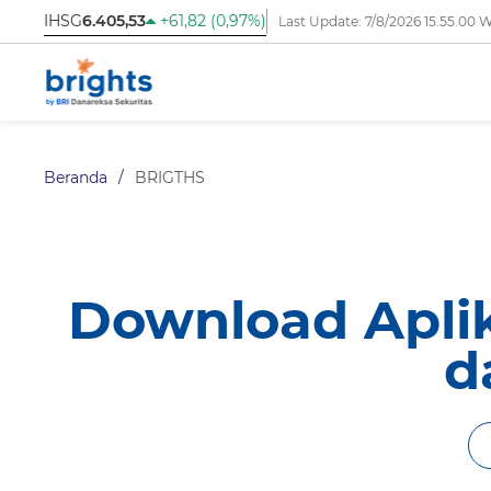
IHSG
6.405,53
+61,82 (0,97%)
Last Update:
7/8/2026 15.55.00 
Beranda
/
BRIGTHS
Download Apli
d