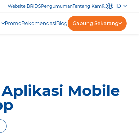
ID
Website BRIDS
Pengumuman
Tentang Kami
Promo
Rekomendasi
Blog
Gabung Sekarang
 Aplikasi Mobile
op