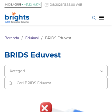
7/8/2026 15.55.00 WIB
IHSG
6.405,53
+61,82 (0,97%)
Beranda
/
Edukasi
/
BRIDS Eduvest
BRIDS Eduvest