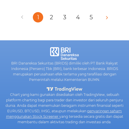
1
2
3
4
5
BRI Danareksa Sekuritas (BRIDS) dimiliki oleh PT Bank Rakyat
Indonesia (Persero) Tbk (BRI), bank terbesar Indonesia. BRIDS
merupakan perusahaan efek terlama yang terafiliasi dengan
Pemerintah melalui Kementerian BUMN.
Chart yang kami gunakan disediakan oleh TradingView, sebuah
platform charting bagi para trader dan investor dari seluruh penjuru
dunia. Anda dapat menemukan beragam instrumen finansial seperti
EURUSD, BTCUSD, IHSG, ataupun melakukan
penyaringan saham
menggunakan Stock Screener
yang tersedia secara gratis dan dapat
membantu dalam aktivitas trading dan investasi anda.