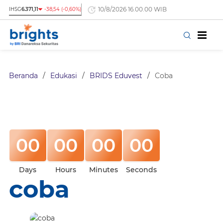
10/8/2026 16.00.00 WIB
IHSG
6.371,11
-38,54 (-0,60%)
Beranda
/
Edukasi
/
BRIDS Eduvest
/
Coba
00
00
00
00
Days
Hours
Minutes
Seconds
coba