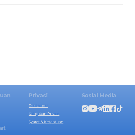
tuan
Privasi
Sosial Media
Disclaimer
Kebijakan Privasi
Syarat & Ketentuan
at