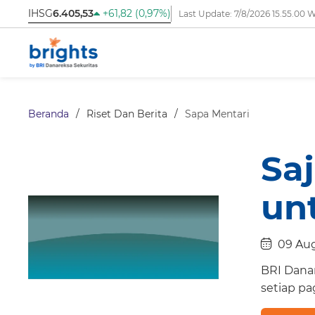
IHSG
6.405,53
+61,82 (0,97%)
Last Update:
7/8/2026 15.55.00 
Beranda
/
Riset Dan Berita
/
Sapa Mentari
Sa
un
09 Au
BRI Danar
setiap pa