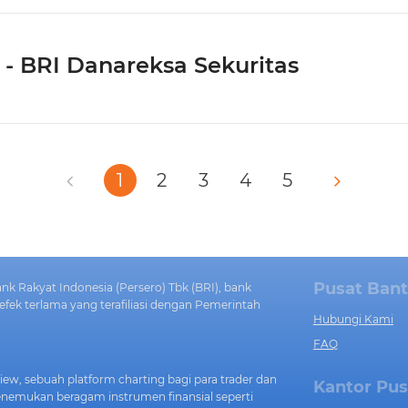
- BRI Danareksa Sekuritas
1
2
3
4
5
Pusat Ban
ank Rakyat Indonesia (Persero) Tbk (BRI), bank
fek terlama yang terafiliasi dengan Pemerintah
Hubungi Kami
FAQ
ew, sebuah platform charting bagi para trader dan
Kantor Pus
menemukan beragam instrumen finansial seperti