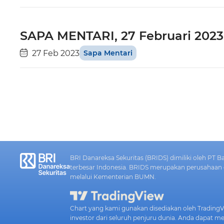
SAPA MENTARI, 27 Februari 2023 
27 Feb 2023
Sapa Mentari
BRI Danareksa Sekuritas (BRIDS) dimiliki oleh PT B
terbesar Indonesia. BRIDS merupakan perusahaan e
melalui Kementerian BUMN.
Chart yang kami gunakan disediakan oleh TradingVi
investor dari seluruh penjuru dunia. Anda dapat 