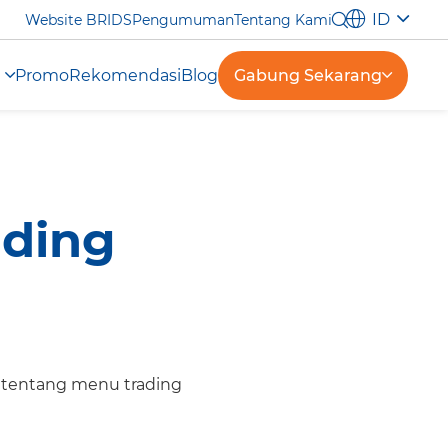
ID
Website BRIDS
Pengumuman
Tentang Kami
Promo
Rekomendasi
Blog
Gabung Sekarang
ading
i tentang menu trading