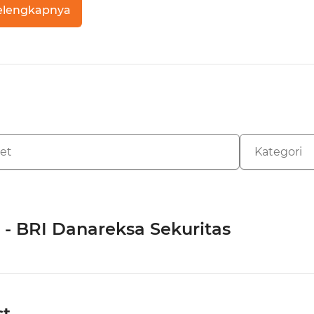
elengkapnya
 - BRI Danareksa Sekuritas
st